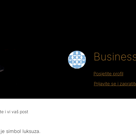
Business
Posjetite profil
Prijavite se i zaprati
te i vi vaš post
je simbol luksuza.