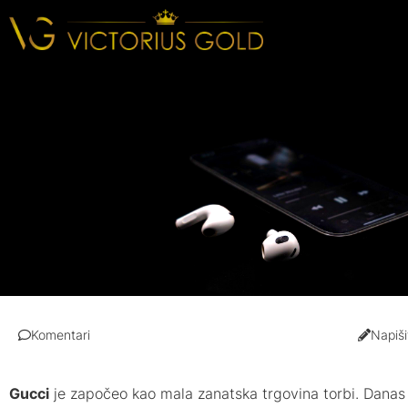
Komentari
Napiši
Gucci
je započeo kao mala zanatska trgovina torbi. Danas 