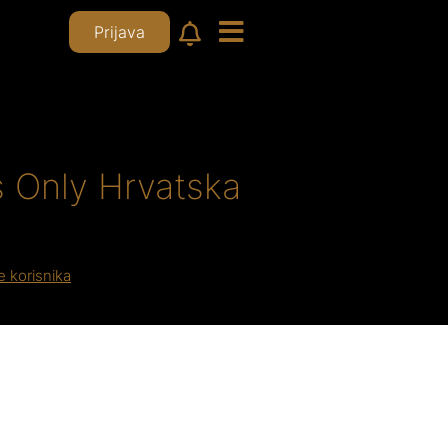
Prijava
 Only Hrvatska
te korisnika