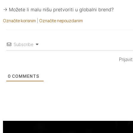
→ Možete li malu nišu pretvoriti u globalni brend?
Označite korisnim
|
Označite nepouzdanim
Subscribe
Prijav
0
COMMENTS