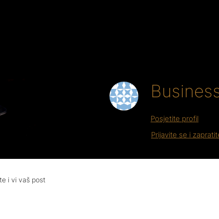
Business
Posjetite profil
Prijavite se i zaprati
te i vi vaš post