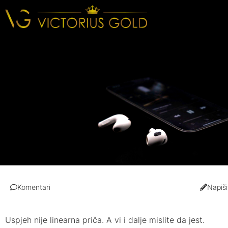
Komentari
Napiši
Uspjeh nije linearna priča. A vi i dalje mislite da jest.