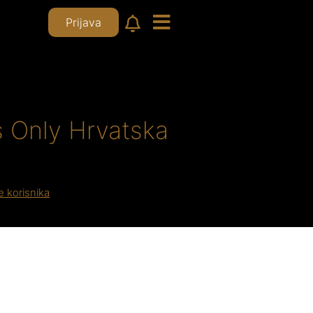
Prijava
 Only Hrvatska
te korisnika