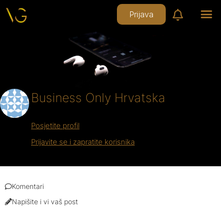
Prijava
Business Only Hrvatska
Posjetite profil
Prijavite se i zapratite korisnika
Komentari
Napišite i vi vaš post