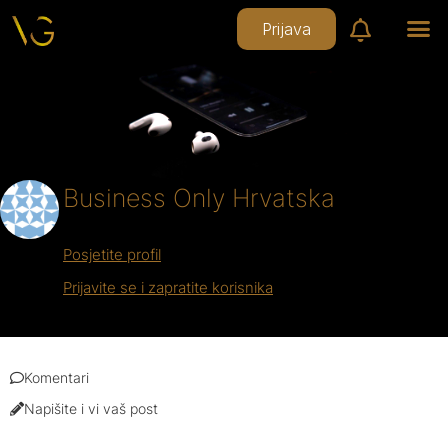
Prijava
Business Only Hrvatska
Posjetite profil
Prijavite se i zapratite korisnika
Komentari
Napišite i vi vaš post