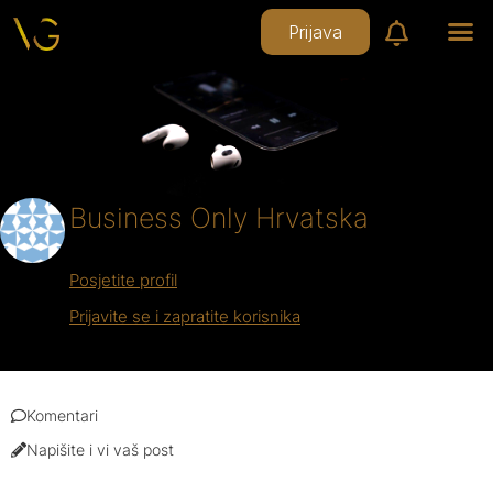
Prijava
Business Only Hrvatska
Posjetite profil
Prijavite se i zapratite korisnika
Komentari
Napišite i vi vaš post